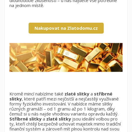
×
×
Přihlásit se
dlouhodobé zkušenosti – u nás najdete vše potřebné
((modalTitle))
na jednom místě.
×
Můj seznam přání
Název seznamu přání
Musíte být přihlášen, abyste si mohli výrobky uložit do
((confirmMessage))
svého seznamu přání.
Nakupovat na Zlatodomu.cz
Vytvořit nový seznam
add_circle_outline
((cancelText))
((modalDeleteText))
Zrušit
Přihlásit se
Zrušit
Vytvořit seznam přání
Kromě mincí nabízíme také
zlaté slitky
a
stříbrné
slitky
, které patří mezi nejčistší a nejčastěji využívané
formy fyzického investování. V nabídce máme slitky
různých gramáží – od 1 gramu až po 1 kilogram, díky
čemuž si u nás najde vhodnou variantu opravdu každý.
Stříbrné slitky
a
zlaté slitky
jsou ideální volbou pro
ty, kteří chtějí bezpečně uchovat majetek mimo tradiční
finanční systém a zároveň mít plnou kontrolu nad svou