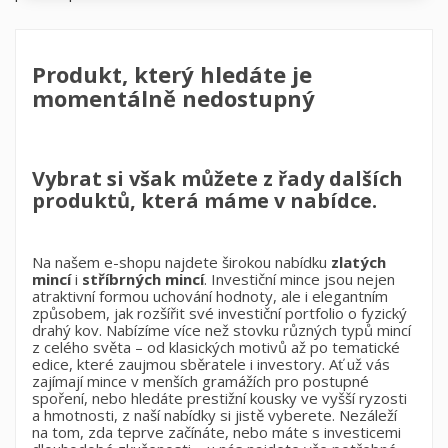
Produkt, který hledáte je
momentálně nedostupný
Vybrat si však můžete z řady dalších
produktů, která máme v nabídce.
Na našem
e-shopu
najdete širokou nabídku
zlatých
mincí
i
stříbrných mincí
. Investiční mince jsou nejen
atraktivní formou uchování hodnoty, ale i elegantním
způsobem, jak rozšířit své investiční portfolio o fyzický
drahý kov. Nabízíme více než stovku různých typů mincí
z celého světa – od klasických motivů až po tematické
edice, které zaujmou sběratele i investory. Ať už vás
zajímají mince v menších gramážích pro postupné
spoření, nebo hledáte prestižní kousky ve vyšší ryzosti
a hmotnosti, z naší nabídky si jistě vyberete. Nezáleží
×
na tom, zda teprve začínáte, nebo máte s investicemi
Vytvořit seznam přání