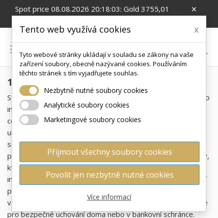
×
Spot price 08.08.2026 20:18:03: Gold 3755,01
EUR/Oz; Silver 54,99 EUR/Oz; CZK/EUR 24.26
Tento web využívá cookies
x

Tyto webové stránky ukládají v souladu se zákony na vaše
0
zařízení soubory, obecně nazývané cookies. Používáním
těchto stránek s tím vyjadřujete souhlas.
1 OZ
Nezbytně nutné soubory cookies
Stříbrné slitky o hmotnosti 1 Oz představují ideální volbu pro
Analytické soubory cookies
investory, kteří chtějí spojit fyzické stříbro s přijatelnou
Marketingové soubory cookies
cenou. Tento celosvětově uznávaný formát jedné trojské
unce nabízí maximální flexibilitu při investování a umožňuje
sestavit diverzifikované portfolio bez nutnosti velkých
Přijmout všechny soubory cookies
počátečních investic. Jsou vhodné jak pro začínající investory,
kteří si chtějí vyzkoušet fyzické stříbro, tak pro zkušené
Povolit jen nezbytně nutné cookies
investory hledající praktický způsob postupného navyšování
podílu drahých kovů ve svém portfoliu. Díky kompaktní
Více informací
velikosti se slitky 1 Oz snadno ukládají a jsou velmi praktické
pro bezpečné uchování doma nebo v bankovní schránce.