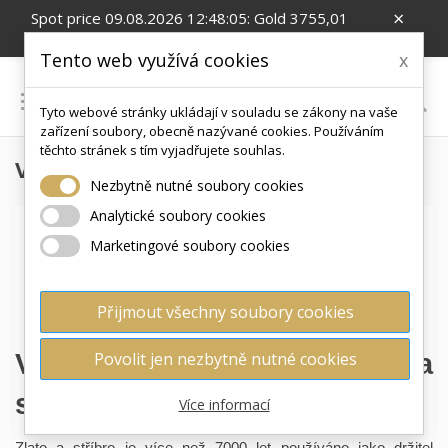
×
Spot price 09.08.2026 12:48:05: Gold 3755,01
EUR/Oz; Silver 54,99 EUR/Oz; CZK/EUR 24.26
Tento web využívá cookies
x

Tyto webové stránky ukládají v souladu se zákony na vaše
0
zařízení soubory, obecně nazývané cookies. Používáním
těchto stránek s tím vyjadřujete souhlas.
Výkup
Nezbytně nutné soubory cookies
Analytické soubory cookies
Marketingové soubory cookies
Přijmout všechny soubory cookies
Výkup investičního zlata a
Povolit jen nezbytně nutné cookies
stříbra Praha i on-line
Více informací