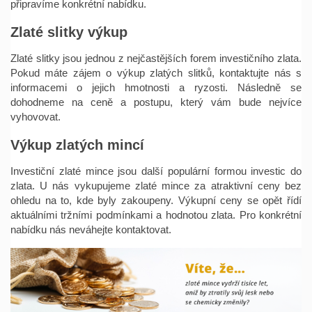
připravíme konkrétní nabídku.
Zlaté slitky výkup
×
Zlaté slitky jsou jednou z nejčastějších forem investičního zlata.
×
Vytvořit seznam přání
×
Přihlásit se
Pokud máte zájem o výkup zlatých slitků, kontaktujte nás s
((modalTitle))
informacemi o jejich hmotnosti a ryzosti. Následně se
×
dohodneme na ceně a postupu, který vám bude nejvíce
Můj seznam přání
Název seznamu přání
Musíte být přihlášen, abyste si mohli výrobky uložit do
((confirmMessage))
vyhovovat.
svého seznamu přání.
Výkup zlatých mincí
Vytvořit nový seznam
add_circle_outline
((cancelText))
((modalDeleteText))
Investiční zlaté mince jsou další populární formou investic do
Zrušit
Přihlásit se
Zrušit
Vytvořit seznam přání
zlata. U nás vykupujeme zlaté mince za atraktivní ceny bez
ohledu na to, kde byly zakoupeny. Výkupní ceny se opět řídí
aktuálními tržními podmínkami a hodnotou zlata. Pro konkrétní
nabídku nás neváhejte kontaktovat.