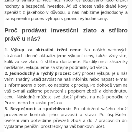
Zlato a stříbro je více než 7000 let používáno jako držitel
hodnoty a bezpečná investice. Ať už chcete vaše drahé kovy
zpeněžit z jakéhokoliv důvodu, u nás nabízíme jednoduchý a
transparentní proces výkupu s garancí výhodné ceny.
Proč prodávat investiční zlato a stříbro
právě u nás?
1. Výkup za aktuální tržní cenu:
Na našich webových
stránkách denně aktualizujeme výkupní ceny, takže vždy víte,
kolik za své zlato či stříbro dostanete. Rozdíly mezi zákazníky
neděláme, vykupujeme za stejné podmínky od všech.
2. Jednoduchý a rychlý proces:
Celý proces výkupu je u nás
velmi snadný. Stačí zavolat na naši infolinku nebo napsat e-mail
s informacemi o tom, co nabízíte k prodeji. Po dohodě vám na
váš e-mail zašleme potvrzení s popisem zboží a dohodnutou
cenu. Následně můžete své zboží přinést na naši pobočku v
Praze, nebo ho zaslat poštou.
3. Bezpečnost a spolehlivost:
Po obdržení vašeho zboží
provedeme kontrolu jeho pravosti a stavu. Po úspěšném
ověření vám potvrdíme převzetí zboží a do 7 pracovních dní
vyplatíme peněžní prostředky na váš bankovní účet.