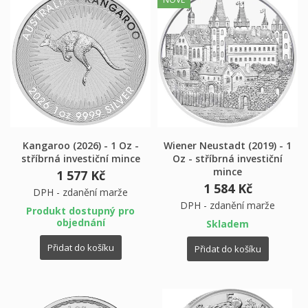
Kangaroo (2026) - 1 Oz -
Wiener Neustadt (2019) - 1
stříbrná investiční mince
Oz - stříbrná investiční
mince
1 577 Kč
1 584 Kč
DPH - zdanění marže
DPH - zdanění marže
Produkt dostupný pro
objednání
Skladem
Přidat do košíku
Přidat do košíku