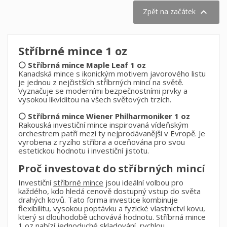

Zpět na začátek
Stříbrné mince 1 oz
⚪ Stříbrná mince Maple Leaf 1 oz
Kanadská mince s ikonickým motivem javorového listu
je jednou z nejčistších stříbrných mincí na světě.
Vyznačuje se moderními bezpečnostními prvky a
vysokou likviditou na všech světových trzích.
⚪ Stříbrná mince Wiener Philharmoniker 1 oz
Rakouská investiční mince inspirovaná vídeňským
orchestrem patří mezi ty nejprodávanější v Evropě. Je
vyrobena z ryzího stříbra a oceňována pro svou
estetickou hodnotu i investiční jistotu.
Proč investovat do stříbrných mincí
Investiční
stříbrné mince
jsou ideální volbou pro
každého, kdo hledá cenově dostupný vstup do světa
drahých kovů. Tato forma investice kombinuje
flexibilitu, vysokou poptávku a fyzické vlastnictví kovu,
který si dlouhodobě uchovává hodnotu. Stříbrná mince
1 oz nabízí jednoduché skladování, rychlou