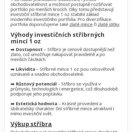
obchodovatelnost a možnost postupně rozšiřovat
portfolio po menších krocích. Díky tomu představují
investiční stříbrné mince 1 oz stabilní základ
moderního investičního portfolia. Pro diverzifikace
portfolia doporučujeme také
zlaté mince
či
zlaté slitky
.
Výhody investičních stříbrných
mincí 1 oz
➡️
Dostupnost
– Stříbro je cenově dostupnější než
zlato, což umožňuje nakupovat pravidelně a po
menších částkách.
➡️
Likvidita
– Stříbrné mince 1 oz jsou celosvětově
uznávané a snadno obchodovatelné.
➡️
Růstový potenciál
– Stříbro se využívá v
průmyslu, technologiích i energetice, což dlouhodobě
podporuje jeho poptávku.
➡️
Estetická hodnota
– Krásné provedení a
sběratelský charakter činí stříbrné mince atraktivní i
mimo investiční svět.
Výkup stříbra
Pokud chcete své investiční stříbrné mince zhodnotit,