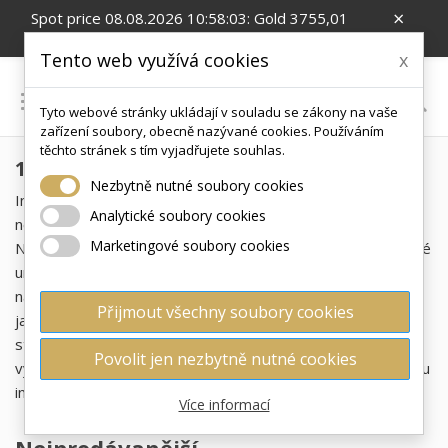
×
Spot price 08.08.2026 10:58:03: Gold 3755,01
EUR/Oz; Silver 54,99 EUR/Oz; CZK/EUR 24.26
Tento web využívá cookies
x

Tyto webové stránky ukládají v souladu se zákony na vaše
0
zařízení soubory, obecně nazývané cookies. Používáním
těchto stránek s tím vyjadřujete souhlas.
1 OZ
Nezbytně nutné soubory cookies
Investiční stříbrné mince 1 oz patří mezi nejdostupnější a
Analytické soubory cookies
nejoblíbenější formy uložení hodnoty do drahých kovů.
Marketingové soubory cookies
Nabízejí vysokou likviditu a díky své hmotnosti jedné troyské
unce slouží jako standard na globálním trhu. V naší nabídce
najdete české stříbrné mince i světově uznávané klasiky,
Přijmout všechny soubory cookies
jako jsou stříbrná mince Wiener Philharmoniker 1 oz a
stříbrná mince Maple Leaf 1 oz. Každá stříbrná mince je
Povolit jen nezbytně nutné cookies
vyrobena z ryzího kovu a představuje kvalitní a dlouhodobou
investici.
Více informací