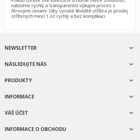
nabízíme rychlý a transparentní výkupní proces s
férovými cenami. Díky vysoké likviditě stříbra je prodej
stříbrných mincí 1 oz rychlý a bez komplikací.
NEWSLETTER

NÁSLEDUJTE NÁS

PRODUKTY

INFORMACE

VÁŠ ÚČET

INFORMACE O OBCHODU
