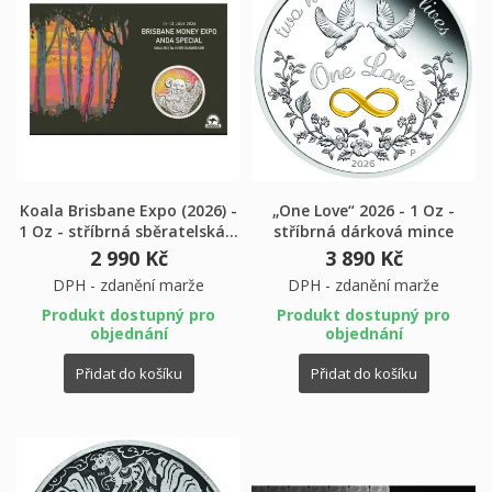
×
×
Vytvořit seznam přání
×
Přihlásit se
((modalTitle))
×
Koala Brisbane Expo (2026) -
„One Love“ 2026 - 1 Oz -
Můj seznam přání
Název seznamu přání
Musíte být přihlášen, abyste si mohli výrobky uložit do
((confirmMessage))
1 Oz - stříbrná sběratelská...
stříbrná dárková mince
svého seznamu přání.
2 990 Kč
3 890 Kč
Vytvořit nový seznam
add_circle_outline
DPH - zdanění marže
DPH - zdanění marže
((cancelText))
((modalDeleteText))
Produkt dostupný pro
Produkt dostupný pro
Zrušit
Přihlásit se
Zrušit
Vytvořit seznam přání
objednání
objednání
Přidat do košíku
Přidat do košíku