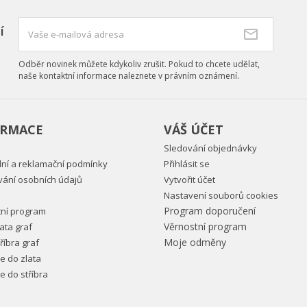
í
Odběr novinek můžete kdykoliv zrušit. Pokud to chcete udělat,
naše kontaktní informace naleznete v právním oznámení.
ORMACE
VÁŠ ÚČET
Sledování objednávky
ní a reklamační podmínky
Přihlásit se
vání osobních údajů
Vytvořit účet
Nastavení souborů cookies
Program doporučení
tní program
Věrnostní program
ata graf
Moje odměny
říbra graf
ce do zlata
ce do stříbra