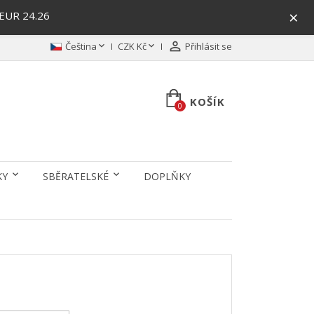
×
/EUR 24.26



Čeština
CZK Kč
Přihlásit se
KOŠÍK
0
KY
SBĚRATELSKÉ
DOPLŇKY