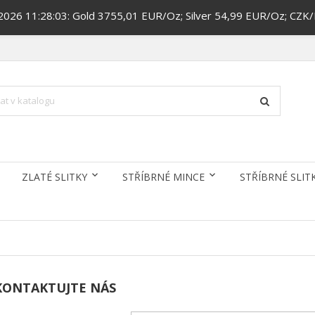
.2026 11:28:03: Gold 3755,01 EUR/Oz; Silver 54,99 EUR/Oz; CZK
ZLATÉ SLITKY
STŘÍBRNÉ MINCE
STŘÍBRNÉ SLIT
KONTAKTUJTE NÁS