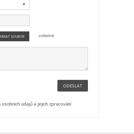
volitelné
YBRAT SOUBOR
×
×
×
×
)
e
í
 osobních údajů a jejich zpracování