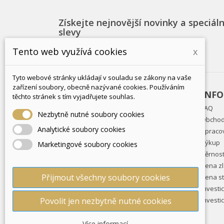
Získejte nejnovější novinky a speciáln
slevy
Tento web využívá cookies
x
Tyto webové stránky ukládají v souladu se zákony na vaše
zařízení soubory, obecně nazývané cookies. Používáním
PRODUKTY
INF
těchto stránek s tím vyjadřujete souhlas.
Slevy
FAQ
Nezbytně nutné soubory cookies
Nové produkty
Obchod
Analytické soubory cookies
Nejprodávanější
Zpraco
Vouchery
Výkup
Marketingové soubory cookies
Věrnos
Cena zl
Přijmout všechny soubory cookies
Cena st
Investi
Povolit jen nezbytně nutné cookies
Investi
Více informací