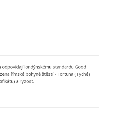
×
×
×
ata odpovídají londýnskému standardu Good
zena římské bohyně štěstí - Fortuna (Tyché)
ifikátu) a ryzost.
e
í