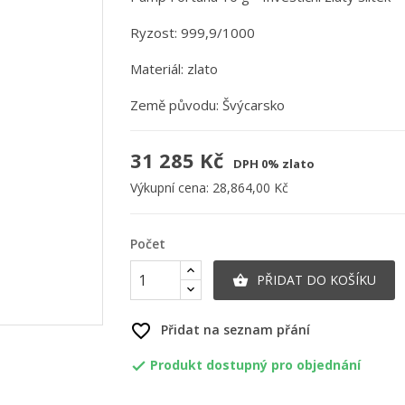
Ryzost: 999,9/1000
Materiál: zlato
Země původu: Švýcarsko
31 285 Kč
DPH 0% zlato
Výkupní cena:
28,864,00 Kč
Počet
PŘIDAT DO KOŠÍKU

favorite_border
Přidat na seznam přání
Produkt dostupný pro objednání
