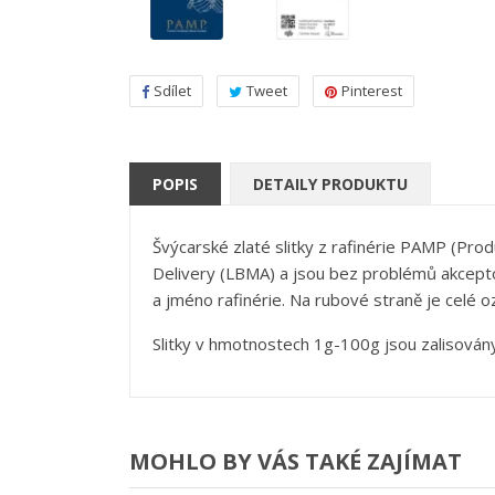
Sdílet
Tweet
Pinterest
V
POPIS
DETAILY PRODUKTU
P
Švýcarské zlaté slitky z rafinérie PAMP (Pr
M
Ná
Mus
Delivery (LBMA) a jsou bez problémů akceptov
přá
a jméno rafinérie. Na rubové straně je celé ozn
add_circle_outline
Slitky v hmotnostech 1g-100g jsou zalisovány 
MOHLO BY VÁS TAKÉ ZAJÍMAT