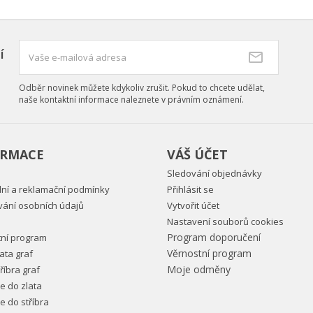
í
Odběr novinek můžete kdykoliv zrušit. Pokud to chcete udělat,
naše kontaktní informace naleznete v právním oznámení.
ORMACE
VÁŠ ÚČET
Sledování objednávky
ní a reklamační podmínky
Přihlásit se
vání osobních údajů
Vytvořit účet
Nastavení souborů cookies
Program doporučení
tní program
Věrnostní program
ata graf
Moje odměny
říbra graf
ce do zlata
ce do stříbra