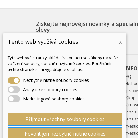
Získejte nejnovější novinky a speciáln
slevy
Tento web využívá cookies
x
Tyto webové stránky ukládají v souladu se zákony na vaše
zařízení soubory, obecně nazývané cookies. Používáním
PRODUKTY
INF
těchto stránek s tím vyjadřujete souhlas.
Slevy
FAQ
Nezbytně nutné soubory cookies
Nové produkty
Obchod
Analytické soubory cookies
Nejprodávanější
Zpraco
Vouchery
Výkup
Marketingové soubory cookies
Věrnos
Cena zl
Přijmout všechny soubory cookies
Cena st
Investi
Povolit jen nezbytně nutné cookies
Investi