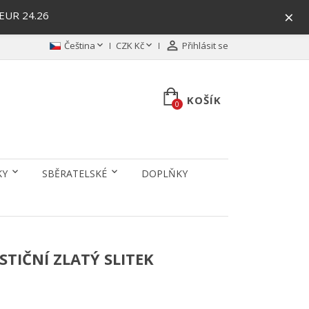
×
/EUR 24.26



Čeština
CZK Kč
Přihlásit se
KOŠÍK
0
KY
SBĚRATELSKÉ
DOPLŇKY
TIČNÍ ZLATÝ SLITEK