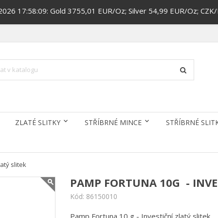
.2026 17:58:09: Gold 3755,01 EUR/Oz; Silver 54,99 EUR/Oz; CZK
ZLATÉ SLITKY
STŘÍBRNÉ MINCE
STŘÍBRNÉ SLIT
atý slitek
PAMP FORTUNA 10G - INVES
Kód:
86150010
Pamp Fortuna 10 g - Investiční zlatý slitek