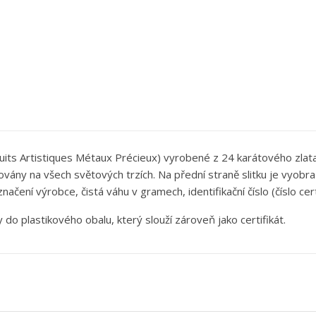
ytvořit seznam přání
řihlásit se
oduits Artistiques Métaux Précieux) vyrobené z 24 karátového zl
ůj seznam přání
zev seznamu přání
íte být přihlášen, abyste si mohli výrobky uložit do svého seznamu
ány na všech světových trzích. Na přední straně slitku je vyobra
ní.
ačení výrobce, čistá váhu v gramech, identifikační číslo (číslo cert
Vytvořit nový seznam
do plastikového obalu, který slouží zároveň jako certifikát.
Zrušit
Přihlásit s
Zrušit
Vytvořit seznam přán